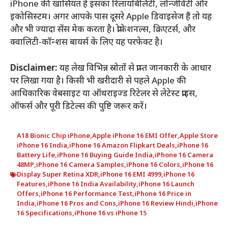
iPhone की खासियत है इसका रिलायबिलिटी, लॉन्जेविटी और
इकोसिस्टम। अगर आपके पास दूसरे Apple डिवाइसेज हैं तो यह
और भी ज्यादा सेंस मेक करता है। प्रोफेशनल्स, क्रिएटर्स, और
क्वालिटी-कॉन्शस बायर्स के लिए यह परफेक्ट है।
Disclaimer:
यह लेख विभिन्न स्रोतों से प्राप्त जानकारी के आधार
पर लिखा गया है। किसी भी खरीदारी से पहले Apple की
आधिकारिक वेबसाइट या ऑथराइज्ड रिटेलर से लेटेस्ट प्राइस,
ऑफर्स और पूरी डिटेल्स की पुष्टि जरूर करें।
A18 Bionic Chip iPhone
,
Apple iPhone 16 EMI Offer
,
Apple Store
iPhone 16 India
,
iPhone 16 Amazon Flipkart Deals
,
iPhone 16
Battery Life
,
iPhone 16 Buying Guide India
,
iPhone 16 Camera
48MP
,
iPhone 16 Camera Samples
,
iPhone 16 Colors
,
iPhone 16
Display Super Retina XDR
,
iPhone 16 EMI 4999
,
iPhone 16
Features
,
iPhone 16 India Availability
,
iPhone 16 Launch
Offers
,
iPhone 16 Performance Test
,
iPhone 16 Price in
India
,
iPhone 16 Pros and Cons
,
iPhone 16 Review Hindi
,
iPhone
16 Specifications
,
iPhone 16 vs iPhone 15