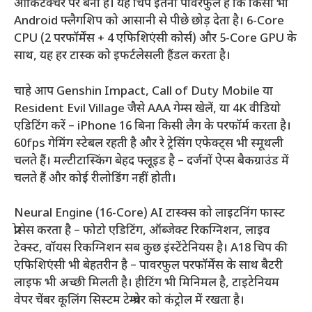
आर्किटेक्चर पर बना है। यह चिप इतना पावरफुल है कि किसी भी
Android फ्लैगशिप को आसानी से पीछे छोड़ देता है। 6-Core
CPU (2 परफॉर्मेंस + 4 एफिशिएंसी कोर्स) और 5-Core GPU के
साथ, यह हर टास्क को इफर्टलेसली हैंडल करता है।
चाहे आप Genshin Impact, Call of Duty Mobile या
Resident Evil Village जैसे AAA गेम्स खेलें, या 4K वीडियो
एडिटिंग करें – iPhone 16 बिना किसी लैग के परफॉर्म करता है।
60fps गेमिंग स्टेबल रहती है और रे ट्रेसिंग एफेक्ट्स भी स्मूथली
चलते हैं। मल्टीटास्किंग बेहद फ्लूइड है – दर्जनों ऐप्स बैकग्राउंड में
चलते हैं और कोई रीलोडिंग नहीं होती।
Neural Engine (16-Core) AI टास्क्स को लाइटनिंग फास्ट
प्रोसेस करता है – फोटो एडिटिंग, ऑब्जेक्ट रिकग्निशन, लाइव
टेक्स्ट, वॉयस रिकग्निशन सब कुछ इंस्टेंटेनियस है। A18 चिप की
एफिशिएंसी भी बेहतरीन है – पावरफुल परफॉर्मेंस के साथ बैटरी
लाइफ भी अच्छी मिलती है। हीटिंग भी मिनिमल है, टाइटेनियम
वेपर चेंबर कूलिंग सिस्टम टेम्प्रेचर को कंट्रोल में रखता है।