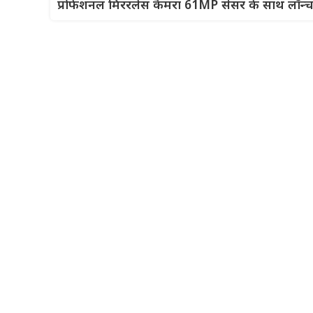
प्रोफेशनल मिररलेस कैमरा 61MP सेंसर के साथ लॉन्च