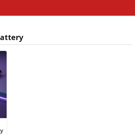
attery
xy