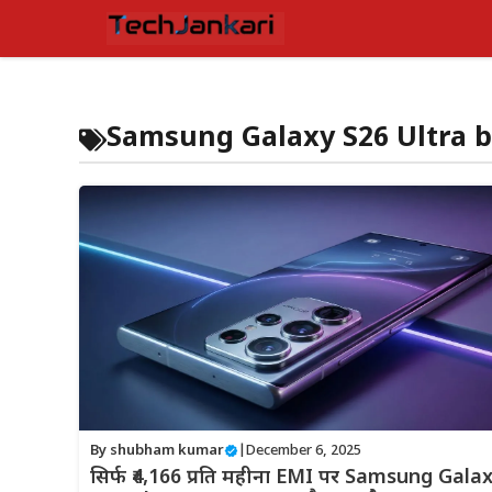
Skip
to
content
Samsung Galaxy S26 Ultra b
By
shubham kumar
|
December 6, 2025
सिर्फ ₹4,166 प्रति महीना EMI पर Samsung Gala