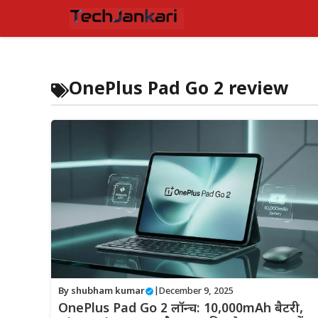
Skip
to
content
OnePlus Pad Go 2 review
By
shubham kumar
|
December 9, 2025
OnePlus Pad Go 2 लॉन्च: 10,000mAh बैटरी,