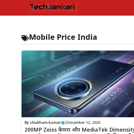
Skip
to
content
Mobile Price India
By
shubham kumar
|
December 12, 2025
200MP Zeiss कैमरा और MediaTek Dimensit