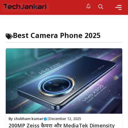
Skip
to
content
Me
Best Camera Phone 2025
By
shubham kumar
|
December 12, 2025
200MP Zeiss कैमरा और MediaTek Dimensity